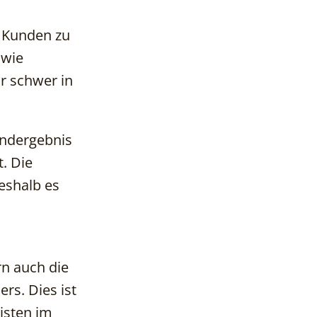
n Kunden zu
 wie
r schwer in
Endergebnis
. Die
eshalb es
rn auch die
rs. Dies ist
listen im