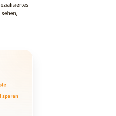
das Projekt zu
ezialisiertes
verkaufen
 sehen,
5. 3D-
Visualisierungen
sind ein Magnet
für Investoren
FAQ – Häufige
Fragen zu 3D-
Visualisierungen
für Architekten
sie
d sparen