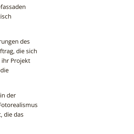
efassaden
- zeigen, wie das
Projekt
isch
aussehen wird
2. 3D-
erungen des
Visualisierungen
vermitteln
trag, die sich
Emotionen und
 ihr Projekt
wecken die
Fantasie
 die
3. 3D-
Visualisierungen
in der
im Portfolio eines
Architekten - Zeit
 Fotorealismus
und Geld sparen
, die das
4. Visuelles
Storytelling, um