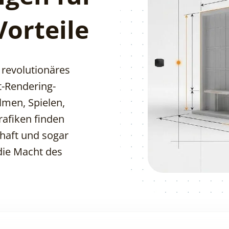
Vorteile
n revolutionäres
t-Rendering-
lmen, Spielen,
afiken finden
haft und sogar
die Macht des