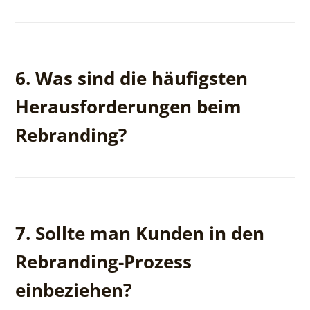
Nein, Rebranding umfasst auch die Markenidentität,
Werte, Kommunikationsstrategie und visuelle
6. Was sind die häufigsten
Konsistenz.
Herausforderungen beim
Rebranding?
Das Vertrauen der Kunden zu bewahren, die
Markenkonsistenz sicherzustellen und die
7. Sollte man Kunden in den
Änderungen effektiv zu kommunizieren.
Rebranding-Prozess
einbeziehen?