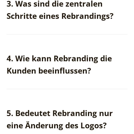
3. Was sind die zentralen
werden oder wenn Sie sich auf einem
wettbewerbsintensiven Markt abheben möchten.
Schritte eines Rebrandings?
Marktanalyse, Definition der neuen Markenidentität,
visuelles Design (Logo, Farben), Kommunikation der
4. Wie kann Rebranding die
Änderungen und Umsetzung der neuen Strategie.
Kunden beeinflussen?
Ein erfolgreiches Rebranding zieht neue Kunden an
und stärkt die Beziehungen zu bestehenden, indem
5. Bedeutet Rebranding nur
es die Innovationskraft und Professionalität des
Unternehmens hervorhebt.
eine Änderung des Logos?