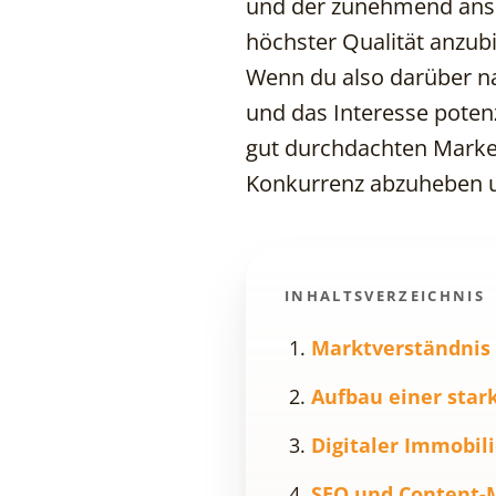
und der zunehmend ansp
höchster Qualität anzub
Wenn du also darüber na
und das Interesse poten
gut durchdachten Marketi
Konkurrenz abzuheben u
INHALTSVERZEICHNIS
Marktverständnis
Aufbau einer sta
Digitaler Immobil
SEO und Content-