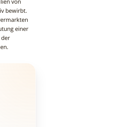
lien von
Aufbau einer starken
iv bewirbt.
Marke
 vermarkten
utung einer
Digitaler
Immobilienmarketing
 der
en.
SEO und Content-
Marketing
Nutzung sozialer
Medien
Affiliate- und
Netzwerkmarketing
Analyse und
Optimierung