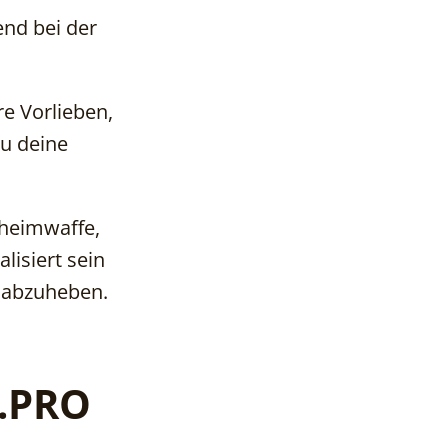
end bei der
re Vorlieben,
du deine
eheimwaffe,
lisiert sein
z abzuheben.
D.PRO