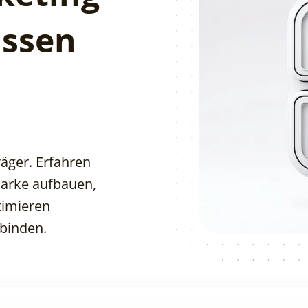
issen
äger. Erfahren
 Marke aufbauen,
timieren
binden.