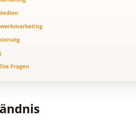
 Medien
tzwerkmarketing
mierung
g
llte Fragen
ändnis