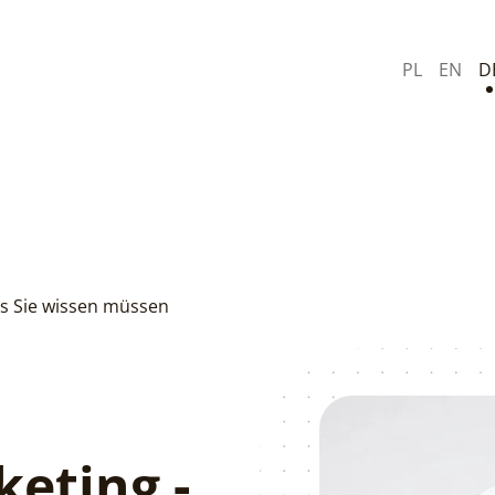
PL
EN
D
as Sie wissen müssen
eting -