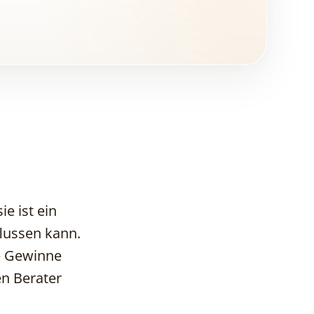
e ist ein
flussen kann.
le Gewinne
Du hast ein
Grundstück, du hast
en Berater
eine Vision – aber
was kommt danach?