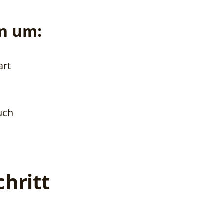
rn um:
art
uch
chritt