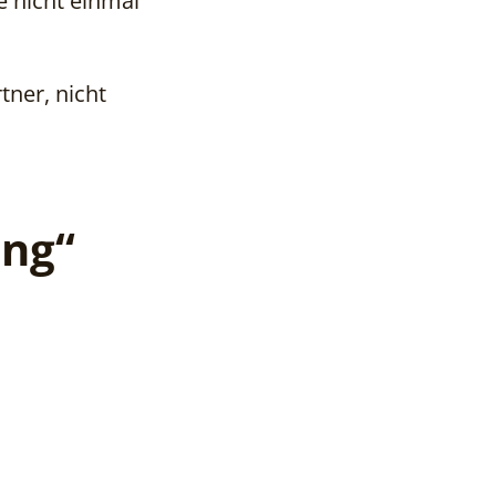
e nicht einmal
tner, nicht
ung“