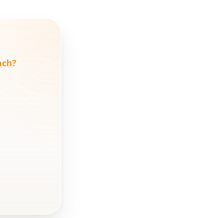
Was bedeutet
„Investitionsberatung“
überhaupt?
ach?
So läuft der Prozess –
Schritt für Schritt
Für wen ist
Investitionsberatung
geeignet?
Was bringt dir als
Bauträger die
Zusammenarbeit?
Fazit
FAQ - Häufige Fragen