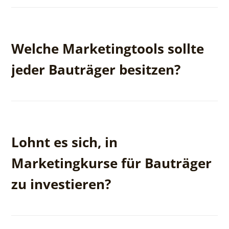
Ja, Marketingagenturen verfügen über Erfahrung in
der Vermarktung von Projekten und können den
Welche Marketingtools sollte
Verkaufsprozess erheblich beschleunigen.
jeder Bauträger besitzen?
Eine professionelle Website, 3D-Visualisierungen,
Social-Media-Profile, Google Ads, Facebook Ads und
Lohnt es sich, in
gut vorbereitete Werbematerialien.
Marketingkurse für Bauträger
zu investieren?