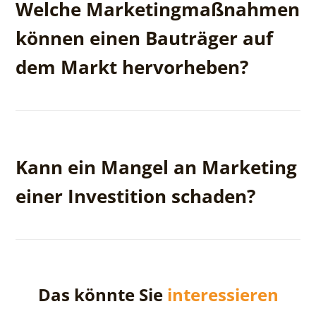
Welche Marketingmaßnahmen
Social-Media-Management und die Erstellung
ansprechender Werbematerialien.
können einen Bauträger auf
dem Markt hervorheben?
Professionelle 3D-Visualisierungen, virtuelle
Rundgänge, Storytelling in sozialen Medien und eine
Kann ein Mangel an Marketing
konsistente Kommunikationsstrategie.
einer Investition schaden?
Ja, ohne effektive Promotion können selbst die
besten Projekte keine Kunden finden, was die
Das könnte Sie
interessieren
Gewinne des Unternehmens beeinträchtigt.