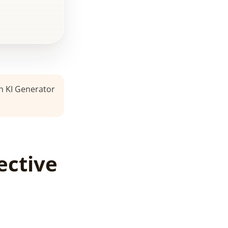
Zusammenfassung
FAQ - Häufig
gestellte Fragen
n KI Generator
ective