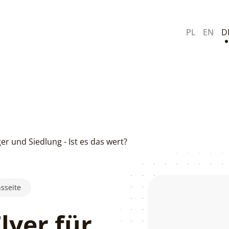
PL
EN
D
er und Siedlung - Ist es das wert?
nsseite
lyer für