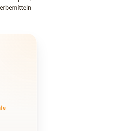
marketing and
Werbemitteln
sales?
Welche
Drucksachen
sollten Bauträger
verwenden, um für
Immobilienprojekte
zu werben?
Was enthalten
wirksame
Druckerzeugnisse?
Online vs. Offline.
Warum sollte ein
äle
Bauträger beide
Marketingkanäle
kombinieren?