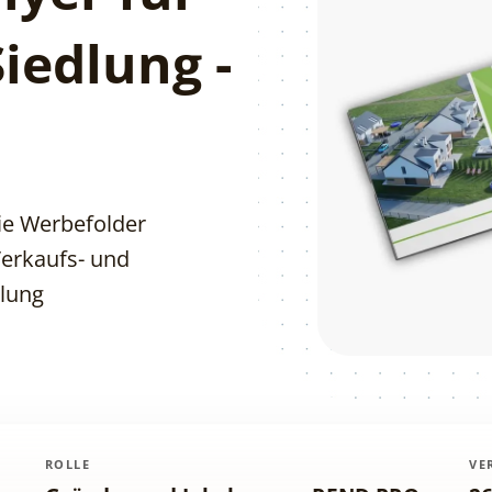
iedlung -
ie Werbefolder
Verkaufs- und
klung
ROLLE
VE