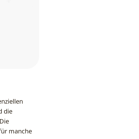
nziellen
d die
 Die
 für manche