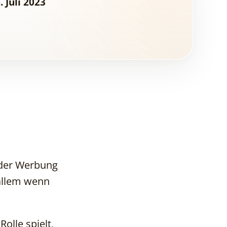
. Juli 2023
 der Werbung
 allem wenn
Is a promotional
brochure still
olle spielt,
effective in