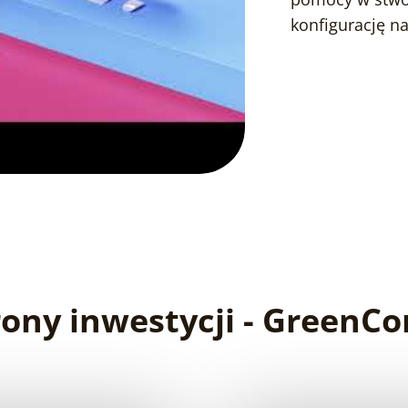
konfigurację na
rony inwestycji - GreenC