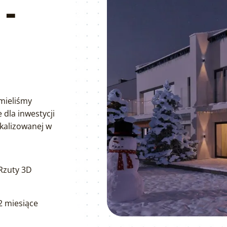
-
mieliśmy
dla inwestycji
kalizowanej w
Rzuty 3D
2 miesiące