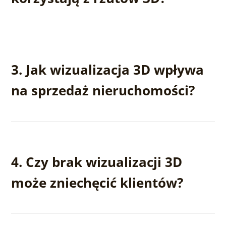
Ponieważ pozwalają klientowi łatwo zrozumieć, jak
wygląda i funkcjonuje dana przestrzeń – bez
3. Jak wizualizacja 3D wpływa
potrzeby analizowania trudnych planów
technicznych.
na sprzedaż nieruchomości?
Ułatwia decyzję zakupową, bo klient widzi nie tylko
układ, ale też potencjał wnętrza – co zwiększa
4. Czy brak wizualizacji 3D
zaangażowanie i skraca czas sprzedaży.
może zniechęcić klientów?