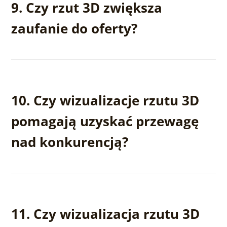
9. Czy rzut 3D zwiększa
wyobrazić sobie siebie w danym miejscu.
zaufanie do oferty?
Zdecydowanie – świadczy o profesjonalizmie
dewelopera i pokazuje, że inwestycja została
10. Czy wizualizacje rzutu 3D
dokładnie przemyślana.
pomagają uzyskać przewagę
nad konkurencją?
Tak – przy podobnych metrażach i lokalizacjach to
prezentacja oferty decyduje, która przyciągnie
11. Czy wizualizacja rzutu 3D
klienta.