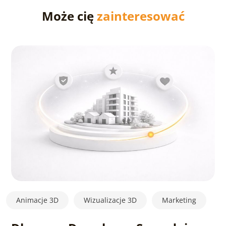
przesłać rzuty techniczne i opisać wizję wnętrza –
Może cię
zainteresować
resztą zajmie się zespół grafików.
Animacje 3D
Wizualizacje 3D
Marketing