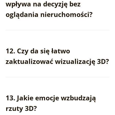
wpływa na decyzję bez
oglądania nieruchomości?
Tak – wielu klientów podejmuje decyzję o rezerwacji
tylko na podstawie rzutu 3D, bez wizyty na miejscu.
12. Czy da się łatwo
zaktualizować wizualizację 3D?
Tak – w razie zmian projektowych można szybko
dostosować rzut, co oszczędza czas i pieniądze.
13. Jakie emocje wzbudzają
rzuty 3D?