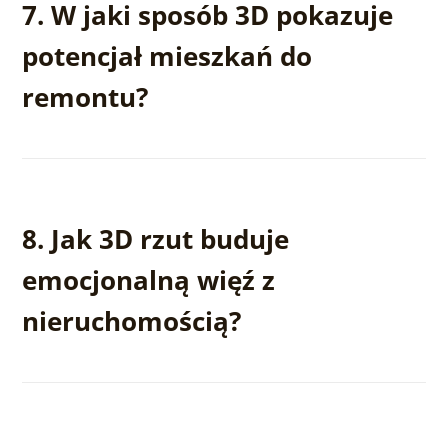
7. W jaki sposób 3D pokazuje
potencjał mieszkań do
remontu?
Wizualizacje pokazują, jak może wyglądać przestrzeń
po odświeżeniu, dzięki czemu łatwiej przekonać
8. Jak 3D rzut buduje
klienta do zakupu nieruchomości w stanie surowym
lub do remontu.
emocjonalną więź z
nieruchomością?
Pokazuje życie w danej przestrzeni – meble, dodatki,
funkcje pomieszczeń – co pomaga klientowi