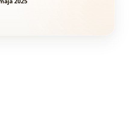
maja 2025
Główna bariera =
brak wyobrażenia
+ lęk przed