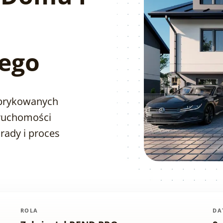
ego
abrykowanych
ruchomości
rady i proces
ROLA
DA