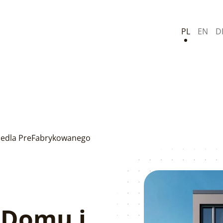
PL
EN
D
siedla PreFabrykowanego
 Domu i