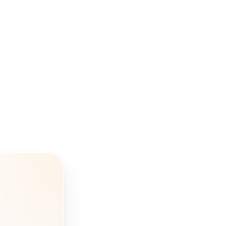
nowością
Wizualizacja 3D
domu
prefabrykowanego
= wizualne zaufanie
Oto jak wizualizacja
działa na Twoją
korzyść
Czego NIE robić
przy prezentacji
budynku
prefabrykowanego?
Podsumowanie -
wizualizacje 3d a
prefabrykat