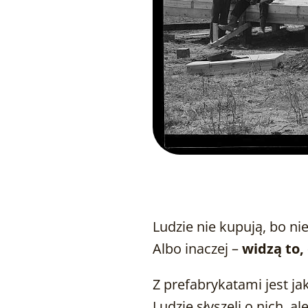
Ludzie nie kupują, bo ni
Albo inaczej –
widzą to,
Z prefabrykatami jest j
Ludzie słyszeli o nich, ale