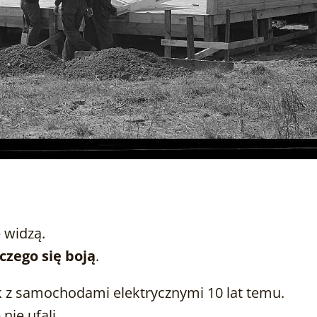
e widzą.
 czego się boją
.
ak z samochodami elektrycznymi 10 lat temu.
 nie ufali.