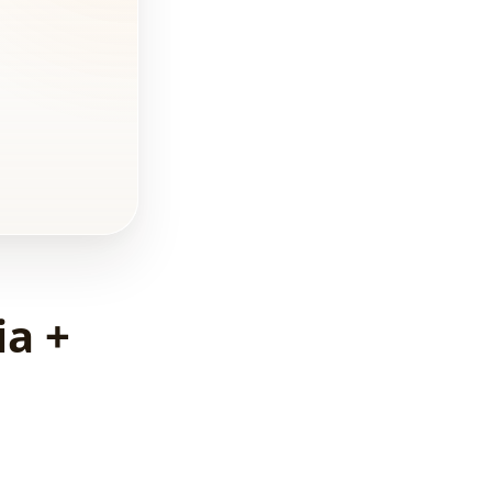
FAQ - Pytania dot.
wizualizacji
budynków
prefabrykowanych
ia +