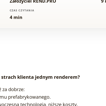
Założyciel REND.PRO
9 
CZAS CZYTANIA
4 min
y strach klienta jednym renderem?
ż za dobrze:
omu prefabrykowanego.
oczesna technologia, niższe koszty.