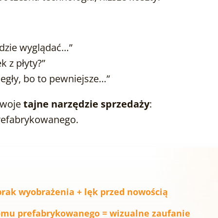
ędzie wyglądać…”
 z płyty?”
cegły, bo to pewniejsze…”
 Twoje
tajne narzędzie sprzedaży
:
refabrykowanego.
brak wyobrażenia + lęk przed nowością
omu prefabrykowanego = wizualne zaufanie