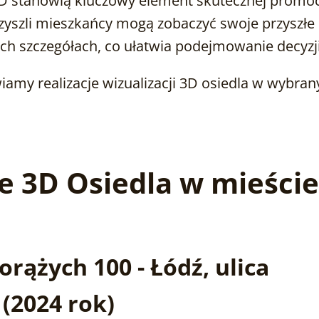
 3D stanowią kluczowy element skutecznej promo
przyszli mieszkańcy mogą zobaczyć swoje przyszłe
ych szczegółach, co ułatwia podejmowanie decyzji
iamy realizacje wizualizacji 3D osiedla w wybran
e 3D Osiedla w mieści
rążych 100 - Łódź, ulica
(2024 rok)