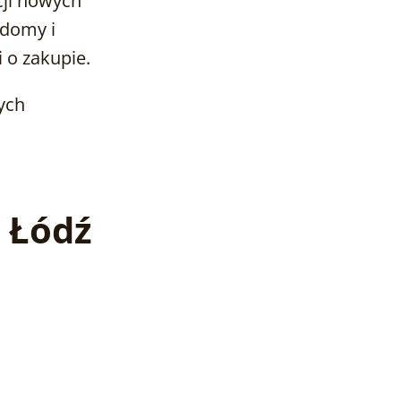
cji nowych
 domy i
 o zakupie.
ych
e Łódź