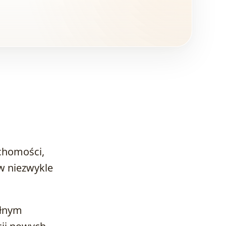
uchomości,
w niezwykle
ełnym