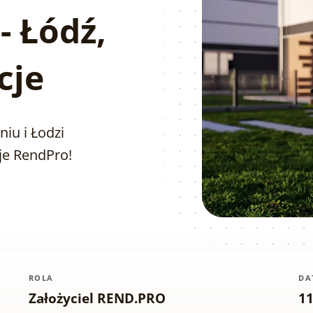
- Łódź,
cje
niu i Łodzi
cje RendPro!
ROLA
DA
Założyciel REND.PRO
11