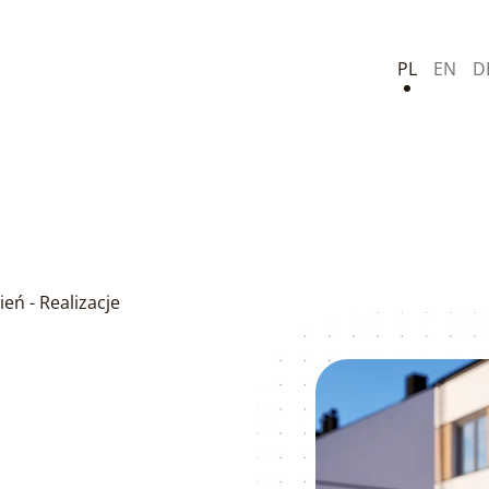
PL
EN
D
ień - Realizacje