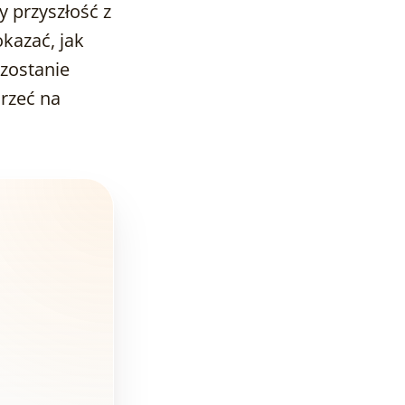
 przyszłość z
przestrzenna
kazać, jak
Personalizacja
zostanie
doświadczenia
jrzeć na
Szczegółowość i
dokładność
Narzędzie
marketingowe
Podsumowanie
FAQ -
Najczęściej
Zadawane
Pytania