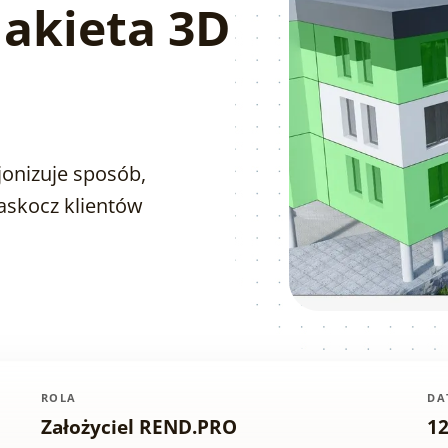
akieta 3D
onizuje sposób,
Zaskocz klientów
ROLA
DA
Założyciel REND.PRO
1