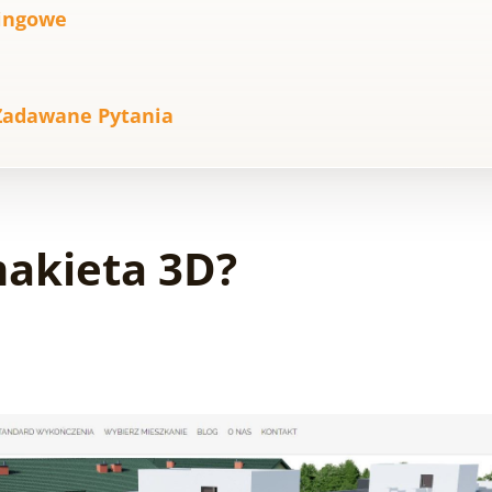
ingowe
 Zadawane Pytania
makieta 3D?