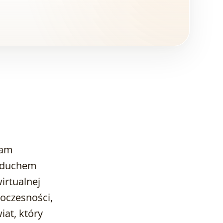
tam
z duchem
irtualnej
Co to jest
makieta 3D?
woczesności,
iat, który
Wizualizacja