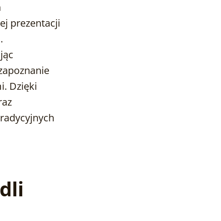
h
j prezentacji
.
jąc
zapoznanie
. Dzięki
raz
tradycyjnych
dli