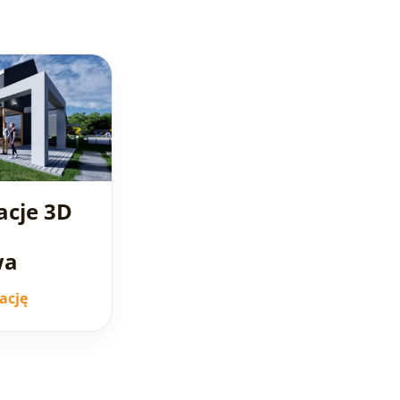
acje 3D
wa
ację