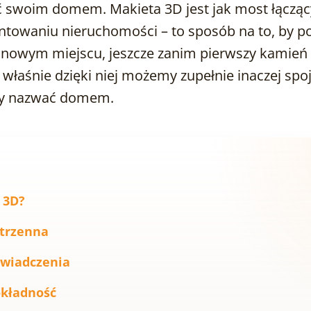
woim domem. Makieta 3D jest jak most łączący
entowaniu nieruchomości – to sposób na to, by po
 nowym miejscu, jeszcze zanim pierwszy kamień 
właśnie dzięki niej możemy zupełnie inaczej spo
my nazwać domem.
 3D?
strzenna
świadczenia
okładność